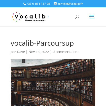
+33 6 15 11 37 98
contact@vocalib.fr
vocalib-Parcoursup
par
Dave
|
Nov 16, 2022
|
0 commentaires