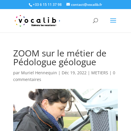
+33 6 15 11 37 98
contact@vocalib.fr
ZOOM sur le métier de
Pédologue géologue
par
Muriel Hennequin
|
Déc 19, 2022
|
METIERS
|
0
commentaires